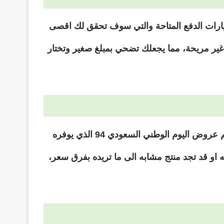
ارات الدفع المتاحة والتي سوف تحقق لك اقصى
غير مريحة، مما يجعلك تضحي بمبلغ صغير وتختار
ينصح موقع كوبون عربي المتسوقين اونلاين الراغبين بالحصول على تجارب تسوق موفرة ان تبدأ جولتهم من قسم عروض اليوم الوطني السعودي 94 الذي يوفره
و قد تجد منتج مشابه الى ما تريده بفرق سعر،