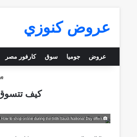
عروض كنوزي
عروض
جوميا
سوق
كارفور مصر
كيف تتسوق أ
How to shop online during the 94th Saudi National Day offers