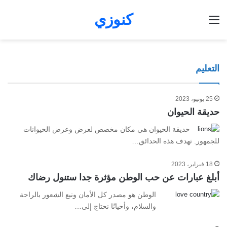
كنوزي
القائمة
أفضل إكسسوارات الموبايل والكمبيوتر التي يمكن
دليلك لتجنب الشراء العشوائي من المتاجر الصينية
من الفرع إلى التطبيق: كيف تطور صيدلية المجتمع
أسماء أجنبية جميلة يقبل عليها الآباء العرب لمعانيها
المميزة
والمتاجر الشاملة
شراؤها أونلاين بأسعار اقتصادية
تجربة العميل عبر التحول الرقمي
كيف تؤثر قوة الاقتصاد على الأسواق العالمية
التعليم
25 يونيو، 2023
حديقة الحيوان
حديقة الحيوان هي مكان مخصص لعرض وعرض الحيوانات
للجمهور. تهدف هذه الحدائق…
18 فبراير، 2023
أبلغ عبارات عن حب الوطن مؤثرة جدا ستنول رضاك
الوطن هو مصدر كل الأمان ونبع الشعور بالراحة
والسلام، وأحيانًا نحتاج إلى…