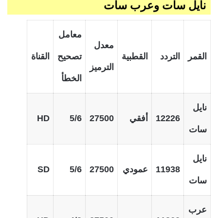
نايل سات وعرب سات
معامل
معدل
القمر
التردد
القطبية
تصحيح
القناة
الترميز
الخطأ
نايل
12226
أفقي
27500
5/6
HD
سات
نايل
11938
عمودي
27500
5/6
SD
سات
عرب