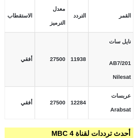
معدل
القمر
التردد
الاستقطاب
الترميز
نايل سات
11938
27500
أفقي
201/AB7
Nilesat
عربسات
12284
27500
أفقي
Arabsat
أحدث ترددات لقناة MBC 4