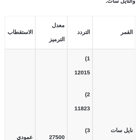
والنايل سات.
معدل
القمر
التردد
الاستقطاب
الترميز
1)
12015
2)
11823
نايل سات
3)
27500
عمودي