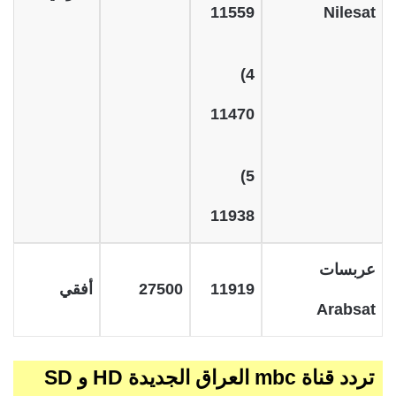
11559
Nilesat
4)
11470
5)
11938
عربسات
11919
27500
أفقي
Arabsat
تردد قناة mbc العراق الجديدة HD و SD