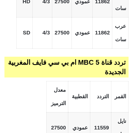
11862
عمودي
27500
4/3
HD
سات
عرب
11862
عمودي
27500
4/3
SD
سات
تردد قناة MBC 5 ام بي سي فايف المغربية
الجديدة
معدل
القمر
التردد
القطبية
الترميز
نايل
11559
عمودي
27500