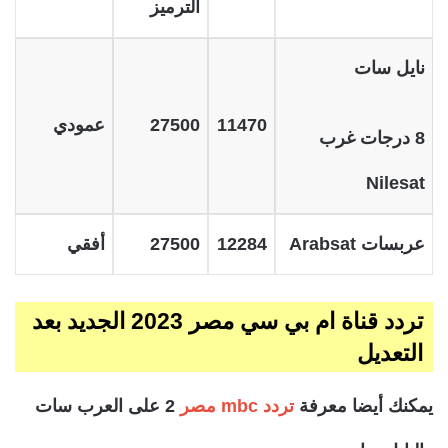
الترميز
نايل سات
11470
27500
عمودي
8 درجات غرب
Nilesat
عربسات Arabsat
12284
27500
أفقي
تردد قناة ام بي سي مصر 2023 الجديد بعد
التعديل
يمكنك أيضا معرفة
تردد mbc مصر
2 على العرب سات