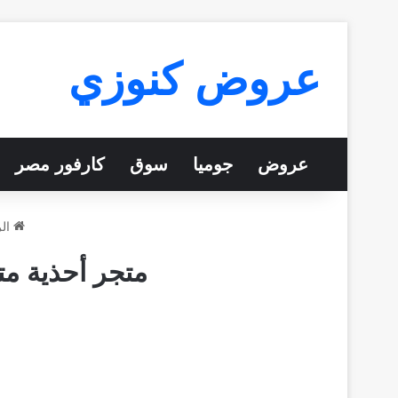
عروض كنوزي
عروض
جوميا
سوق
كارفور مصر
الر
متجر أحذية مت