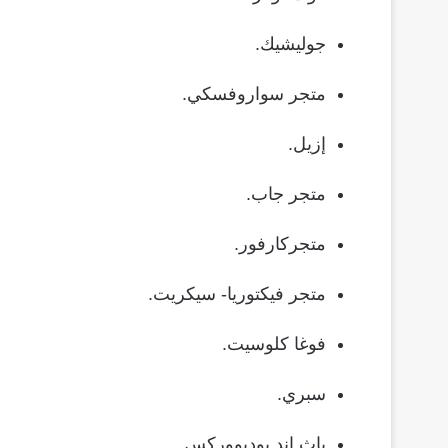
جوليشيك.
متجر سواروفسكي.
إزيل.
متجر جاب.
متجركارفور.
متجر فيكتوريا- سيكريت.
فوغا كلوسيت.
سبري.
باث اند بوديووركس.