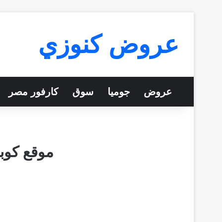
عروض كنوزي
عروض
جوميا
سوق
كارفور مصر
موقع كوبو