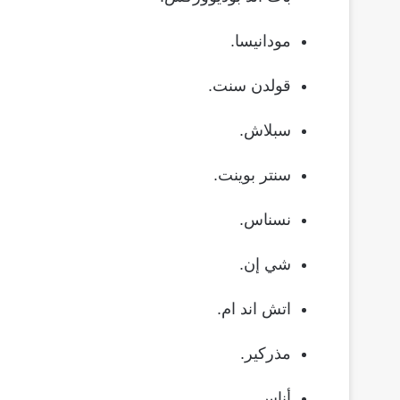
مودانيسا.
قولدن سنت.
سبلاش.
سنتر بوينت.
نسناس.
شي إن.
اتش اند ام.
مذركير.
أناس.