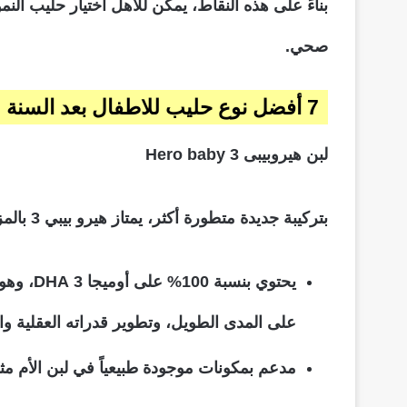
بناءً على هذه النقاط، يمكن للأهل اختيار حليب الن
صحي.
7 أفضل نوع حليب للاطفال بعد السنة
لبن هيروبيبى 3 Hero baby
بتركيبة جديدة متطورة أكثر، يمتاز هيرو بيبي 3 بالمزايا التالية:
يحتوي ب
على المدى الطويل، وتطوير قدراته العقلية وا
مدعم بمكونات موجودة طبيعياً في لبن الأم مثل