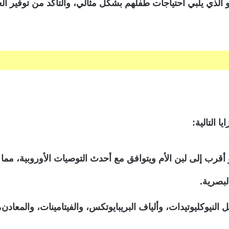
مو الذي يلبي احتياجات طفلهم بشكل مثالي، والتأكد من توفير ا
نسبة 100% على أوميجا 3 DHA، وهو أقرب إلى لبن الأم ويتوافق مع أحدث التوصيا
لبصرية.
 النيوكليوتيدات، وألياف البريبايوتكس، والفيتامينات، والمعاد