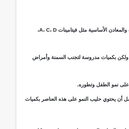
المكونات الغذائية: يجب أن يحتوي على البروبيوتيك والبريبيوتك لدعم صحة الجهاز الهضمي، وعلى الفيتامينات والمعادن الأساسية مثل فيتامينات A، C، D،
لأساسية مثل أوميغا 3 وأوميغا 6 لتطوير الدماغ والرؤية، ولكن بكميات مدروسة لتجنب السمنة وأمراض
 على نمو الطفل وتطوره.
الكالسيوم وفيتامين D لبناء العظام والأسنان، ويُفضل أن يحتوي حليب النمو على هذه العناصر بكميات