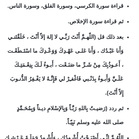
قراءة سورة الكرسي، وسورة الفلق، وسورة الناس.
ثم قراءة سورة الإخلاص.
بعد ذلك قل (اللّهـمَّ أَنْتَ رَبِّـي لا إلهَ إلاّ أَنْتَ ، خَلَقْتَنـي
وَأَنا عَبْـدُك ، وَأَنا عَلـى عَهْـدِكَ وَوَعْـدِكَ ما اسْتَـطَعْـت
، أَعـوذُبِكَ مِنْ شَـرِّ ما صَنَـعْت ، أَبـوءُ لَـكَ بِنِعْـمَتِـكَ
عَلَـيَّ وَأَبـوءُ بِذَنْـبي فَاغْفـِرْ لي فَإِنَّـهُ لا يَغْـفِرُ الذُّنـوبَ
إِلاّ أَنْتَ).
ثم ردد (رَضيـتُ بِاللهِ رَبَّـاً وَبِالإسْلامِ ديـناً وَبِمُحَـمَّدٍ
صلى الله عليه وسلم نَبِيّـاً.
اللّهُـمَّ إِنِّـي أَصْبَـحْتُ أُشْـهِدُك ، وَأُشْـهِدُ حَمَلَـةَ عَـرْشِـك