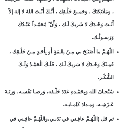
، وَمَلَائِكَتَكَ ، وَجَمـيعَ خَلْـقِك ، أَنَّـكَ أَنْـتَ اللهُ لا إلهَ إلاّ
أَنْـتَ وَحْـدَكَ لا شَريكَ لَـك ، وَأَنَّ ُ مُحَمّـداً عَبْـدُكَ
وَرَسـولُـك.
اللّهُـمَّ ما أَصْبَـَحَ بي مِـنْ نِعْـمَةٍ أَو بِأَحَـدٍ مِـنْ خَلْـقِك ،
فَمِـنْكَ وَحْـدَكَ لا شريكَ لَـك ، فَلَـكَ الْحَمْـدُ وَلَـكَ
الشُّكْـر.
سُبْحـانَ اللهِ وَبِحَمْـدِهِ عَدَدَ خَلْـقِه، وَرِضـا نَفْسِـه، وَزِنَـةَ
عَـرْشِـه، وَمِـدادَ كَلِمـاتِـه.
ثم قل (اللّهُـمَّ عافِـني في بَدَنـي،واللّهُـمَّ عافِـني في