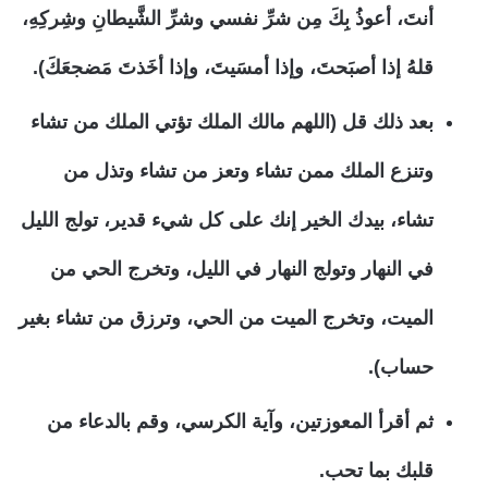
أنتَ، أعوذُ بِكَ مِن شرِّ نفسي وشرِّ الشَّيطانِ وشِركِهِ،
قلهُ إذا أصبَحتَ، وإذا أمسَيتَ، وإذا أخَذتَ مَضجعَكَ).
بعد ذلك قل (اللهم مالك الملك تؤتي الملك من تشاء
وتنزع الملك ممن تشاء وتعز من تشاء وتذل من
تشاء، بيدك الخير إنك على كل شيء قدير، تولج الليل
في النهار وتولج النهار في الليل، وتخرج الحي من
الميت، وتخرج الميت من الحي، وترزق من تشاء بغير
حساب).
ثم أقرأ المعوزتين، وآية الكرسي، وقم بالدعاء من
قلبك بما تحب.