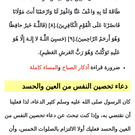
طَاقَةَ لَنَا بِهِ وَاعْفُ عَنَّا وَاغْفِرْ لَنَا وَارْحَمْنَا أَنتَ مَوْلَانَا
فَانصُرْنَا عَلَى الْقَوْمِ الْكَافِرِينَ).[٨] (فَاللَّـهُ خَيرٌ حافِظًا
وَهُوَ أَرحَمُ الرّاحِمينَ).[٩] (حَسبِيَ اللَّـهُ لا إِلـهَ إِلّا هُوَ
عَلَيهِ تَوَكَّلتُ وَهُوَ رَبُّ العَرشِ العَظيمِ).
ضرورة قراءة
أذكار الصباح
و
المساء كاملة
دعاء تحصين النفس من العين والحسد
كان الرسول صلى الله عليه وسلم كثير الدعاء، لذا فعلينا
أن نقتضي به، وإذا كنت تبحث عن دعاء تحصين النفس من
العين والحسد فعليك أولا الالتزام بالصلوات الخمس، وأن