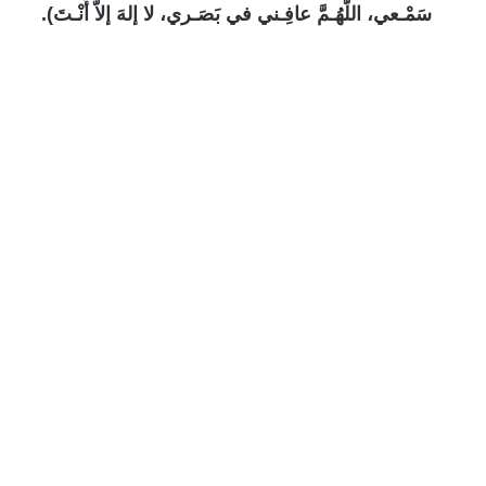
سَمْـعي، اللّهُـمَّ عافِـني في بَصَـري، لا إلهَ إلاّ أَنْـتَ).