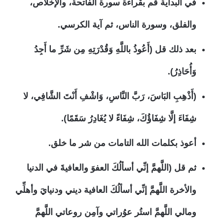
في البداية قم بقراءة سورة الفاتحة، والإخلاص،
والفلق، وسورة الناس، ثم آية الكرسي.
بعد ذلك قل (أَعُوذُ باللَّهِ وَقُدْرَتِهِ مِن شَرِّ ما أَجِدُ
وَأُحَاذِرُ).
(أَذْهِبِ البَاسَ، رَبَّ النَّاسِ، وَاشْفِ أَنْتَ الشَّافِي، لا
شِفَاءَ إلَّا شِفَاؤُكَ، شِفَاءً لا يُغَادِرُ سَقَمًا).
أعوذ بكلمات الله التامات من شر ما خلق.
ثم قل (اللَّهمَّ إنِّي أسألُكَ العفوَ والعافيةَ في الدنيا
والأخرة اللَّهمَّ إنِّي أسألُكَ العافية ديني ودنيايَ وأهلِّي
ومالي اللَّهمَّ استُر عوُراتي وآمِن روعاتي اللَّهمَّ