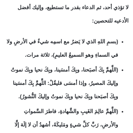
لا تؤذي أحد، ثم الدعاء بقدر ما تستطيع، وإليك أفضل
الأدعيه للتحصين:
(بسمِ اللهِ الذي لا يَضرُ مع اسمِه شيءٌ في الأرضِ ولا
في السماءِ وهو السميعُ العليمِ)، ثلاثة مرات.
(اللَّهمَّ بِكَ أصبَحنا، وبِكَ أمسَينا، وبِكَ نحيا وبِكَ نموتُ
وإليكَ المصيرُ، وإذا أمسَى فليقُلْ: اللَّهمَّ بِكَ أمسَينا
وبِكَ أصبَحنا وبِكَ نحيا وبِكَ نموتُ وإليكَ النُّشورُ).
(اللَّهمَّ عالِمَ الغَيبِ والشَّهادةِ، فاطرَ السَّمواتِ
والأرضِ، رَبَّ كلِّ شيءٍ ومَليكَهُ، أشهدُ أن لا إلَهَ إلَّا