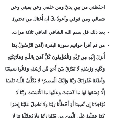
احفَظني من بينِ يديَّ ومن خلفي وعن يميني وعن
شمالي ومن فوقي وأعوذُ بكَ أن أُغتالَ مِن تحتي).
بعد ذلك قل بسم الله الشافي العافي ثلاثة مرات.
من ثم أقرأ خواتيم سورة البقرة (آمَنَ الرَّسُولُ بِمَا
أُنزِلَ إِلَيْهِ مِن رَّبِّهِ وَالْمُؤْمِنُونَ كُلٌّ آمَنَ بِاللَّـهِ وَمَلَائِكَتِهِ
وَكُتُبِهِ وَرُسُلِهِ لَا نُفَرِّقُ بَيْنَ أَحَدٍ مِّن رُّسُلِهِ وَقَالُوا سَمِعْنَا
وَأَطَعْنَا غُفْرَانَكَ رَبَّنَا وَإِلَيْكَ الْمَصِيرُ* لَا يُكَلِّفُ اللَّـهُ نَفْسًا
إِلَّا وُسْعَهَا لَهَا مَا كَسَبَتْ وَعَلَيْهَا مَا اكْتَسَبَتْ رَبَّنَا لَا
تُؤَاخِذْنَا إِن نَّسِينَا أَوْ أَخْطَأْنَا رَبَّنَا وَلَا تَحْمِلْ عَلَيْنَا إِصْرًا
كَمَا حَمَلْتَهُ عَلَى الَّذِينَ مِن قَبْلِنَا رَبَّنَا وَلَا تُحَمِّلْنَا مَا لَا