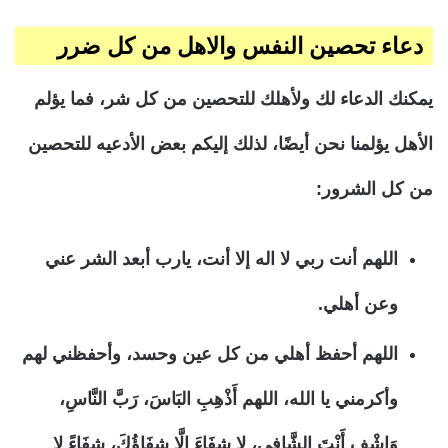
دعاء تحصين النفس والاهل من كل ضرر
يمكنك الدعاء لك ولأهلك للتحصين من كل شر، فما يؤلم
الأهل يؤلمنا نحن أيضًا، لذلك إليكم بعض الأدعيه للتحصين
من كل الشرور:
اللهم أنت ربي لا اله إلا أنت، يارب أبعد الشر عني
وعن أهلي.
اللهم أحفظ أهلي من كل عين وحسد، وأحفظني لهم
وأكرمني يا الله، اللهم أَذْهِبِ البَاسَ، رَبَّ النَّاسِ،
وَاشْفِ أَنْتَ الشَّافِي، لا شِفَاءَ إلَّا شِفَاؤُكَ، شِفَاءً لا