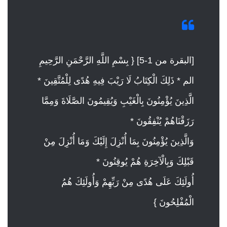
[البقرة من 1-5] { بِسْمِ اللَّهِ الرَّحْمَنِ الرَّحِيمِ
الم * ذَلِكَ الْكِتَابُ لَا رَيْبَ فِيهِ هُدًى لِلْمُتَّقِينَ *
الَّذِينَ يُؤْمِنُونَ بِالْغَيْبِ وَيُقِيمُونَ الصَّلَاةَ وَمِمَّا
رَزَقْنَاهُمْ يُنْفِقُونَ *
وَالَّذِينَ يُؤْمِنُونَ بِمَا أُنْزِلَ إِلَيْكَ وَمَا أُنْزِلَ مِنْ
قَبْلِكَ وَبِالْآخِرَةِ هُمْ يُوقِنُونَ *
أُولَئِكَ عَلَى هُدًى مِنْ رَبِّهِمْ وَأُولَئِكَ هُمُ
الْمُفْلِحُونَ }