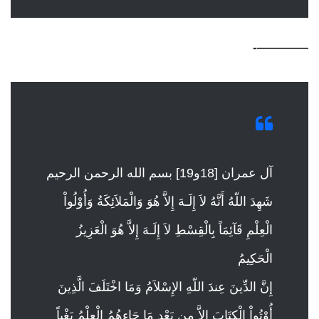
————-
آل عمران [18و19] بسم الله الرحمن الرحيم
شَهِدَ اللّهُ أَنَّهُ لاَ إِلَـهَ إِلاَّ هُوَ وَالْمَلاَئِكَةُ وَأُوْلُواْ
الْعِلْمِ قَآئِمَاً بِالْقِسْطِ لاَ إِلَـهَ إِلاَّ هُوَ الْعَزِيزُ
الْحَكِيمُ
إِنَّ الدِّينَ عِندَ اللّهِ الإِسْلاَمُ وَمَا اخْتَلَفَ الَّذِينَ
أُوْتُواْ الْكِتَابَ إِلاَّ مِن بَعْدِ مَا جَاءهُمُ الْعِلْمُ بَغْياً