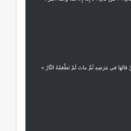
مَنْ قالهَا في مَرَضِهِ ثُمَّ ماتَ لَمْ تَطْعَمْهُ النَّارُ »