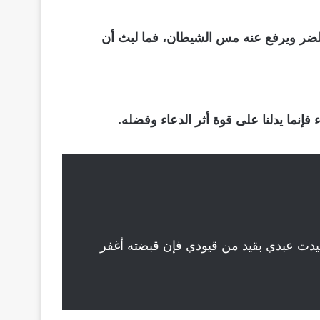
لضر ويرفع عنه مس الشيطان، فما لبث أن
إنما يدلنا على قوة أثر الدعاء وفضله.
ا قيدت عبدي بقيد من قيودي فإن قبضته أغفر