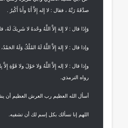
صدَّقَهُ رَبَّهُ ، فقال : لا إِله إِلاَّ أَنَا وأَنا أَكْبرُ .
وَإِذَا قال : لا إِلهَ إِلاَّ اللَّهُ وحْدهُ لا شَرِيكَ لَه
وإذا قال : لا إِلهَ إِلاَّ اللَّهُ لَهُ المُلْكُ وَلَهُ الحَمْدُ،
وإِذا قال : لا إله إِلاَّ اللَّهُ وَلا حَوْلَ ولا قَوَّةِ إِلاّ
رواه الترمذي.
أسأل الله العظيم رب العرش العظيم أن يشف
اللهم إنا نسألك بكل إسم لك أن تشفيه.