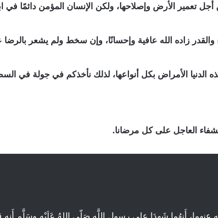
 أجل تعمير الأرض وإصلاحها، ولكن الإنسان المؤمن دائمًا في اب
القدر زاده الله عافية وإحسانًا، وإن سخط ولم يشعر بالرضا ع
ذه الدنيا الأمراض بكل أنواعها، لذلك نأخذكم في جولة في السط
لشفاء العاجل على كل مرضانا.
 أَنهُما شَهِدَا على رسول اللَّه صَلّى اللهُ عَلَيْهِ وسَلَّم أَنه قال : « مَن