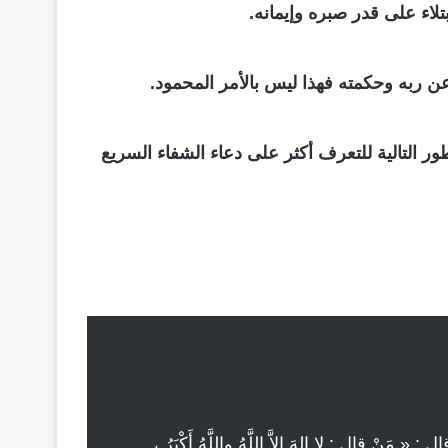
تلاء على قدر صبره وإيمانه.
ن ربه وحكمته فهذا ليس بالأمر المحمود.
ور التالية للتعرف أكثر على دعاء الشفاء السريع
ْ قال : لا إِلهَ إِلاَّ اللَّهُ واللَّهُ أَكْبَرُ ،