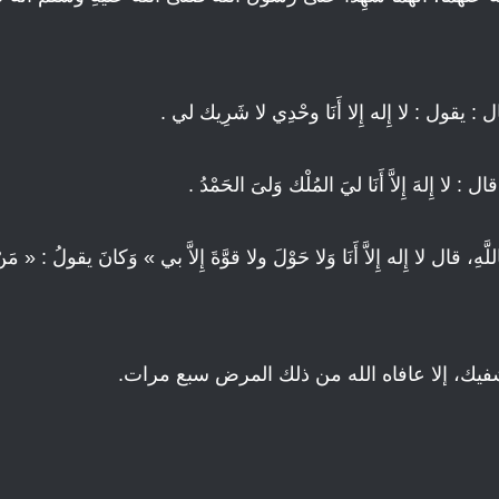
ُ، قال : يقول : لا إِله إِلا أَنَا وحْدِي لا شَرِيك لي .
 قال : لا إِلهَ إِلاَّ أَنَا ليَ المُلْك وَلىَ الحَمْدُ .
َ بِاللَّهِ، قال لا إِله إِلاَّ أَنَا وَلا حَوْلَ ولا قوَّةَ إِلاَّ بي » وَكانَ يقولُ : « 
يك، إلا عافاه الله من ذلك المرض سبع مرات.