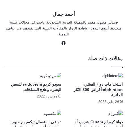
أحمد جمال
صيدلي مصري مقيم بالمملكة العربية السعودية، باحث في مجالات طبيبة
متعددة، أهوى التدوين وإفادة الزوار بالمقالات الطبية التي تفيدهم في حياتهم
اليومية
في
سب
وك
مقالات ذات صلة
استخدامات دواء الفينترن
سودو كريم sudocrem لتبييض
alphintern أقراص 300 الآثار
البشرة وعلاج التسلخات
الجانبية
29 يناير، 2022
29 يناير، 2022
دواء كيورام Curam شراب أو
دواعي استعمال نيكسيوم حبوب