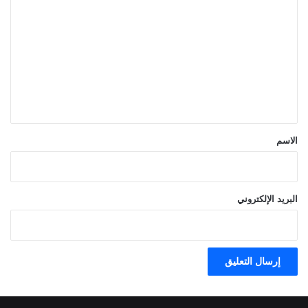
ل
ت
ع
ل
ي
ق
*
الاسم
البريد الإلكتروني