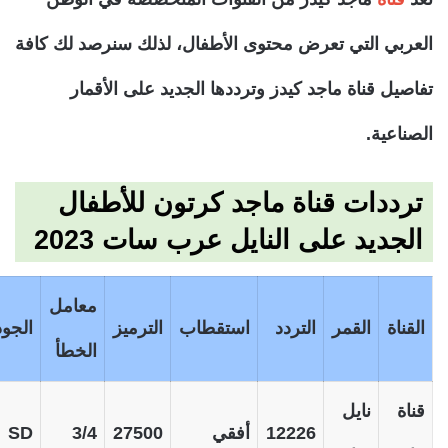
العربي التي تعرض محتوى الأطفال، لذلك سنرصد لك كافة
تفاصيل قناة ماجد كيدز وترددها الجديد على الأقمار
الصناعية.
ترددات قناة ماجد كرتون للأطفال
الجديد على النايل عرب سات 2023
معامل
القناة
القمر
التردد
استقطاب
الترميز
الجود
الخطأ
قناة
نايل
12226
أفقي
27500
3/4
SD