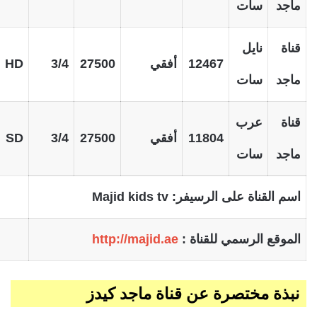
ماجد
سات
قناة
نايل
12467
أفقي
27500
3/4
HD
ماجد
سات
قناة
عرب
11804
أفقي
27500
3/4
SD
ماجد
سات
اسم القناة على الرسيفر:
Majid kids tv
الموقع الرسمي للقناة :
http://majid.ae
نبذة مختصرة عن قناة ماجد كيدز