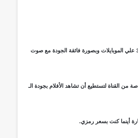
وهذا لا يتحقق إلا من خلال نظارة ماجستيك ثري دي بوكس والتي توفرها القناة، كما وفرت القناة عرض الأفلام 3D علي الموبايلات وبصورة فائقة الجودة مع صوت
إنتاجها في تاريخ السينما بنظام 3D الذي ترتدي له نظارة خاصة من القناة لتستطيع أن تشاهد الأفلام بجودة الـ
رة أينما كنت بسعر رمزي.