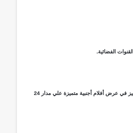
قنوات الفضائية.
قناة ماجستيك سينما ثري دي والتي انطلقت عام 2012، هي قناة مصرية تبث عبر القمر الصناعي النايل سات وتتميز في عرض أفلام أجنبية متميزة علي مدار 24