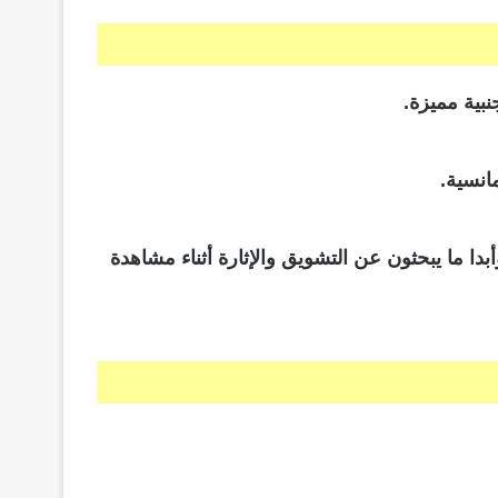
نبية مميزة.
انسية.
 جعل للقناة عشاق كثيرون، دائما وأبدا ما يبحثون عن التشويق والإثارة أثناء مشاهدة