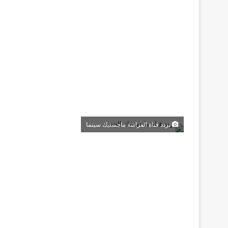
تردد قناة الفراشة ماجستيك سينما