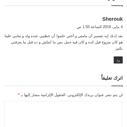
ي
Sherouk
:
ق
4 يناير، 2019 الساعة 1:50 ص
و
بعد إذنك إيه تفسير أن مامتي و أختي حلموا أن خطيبي عنده ولد و مخبي علينا
ل
هو كان متزوج قبل كده و كان فيه حمل بس ما كملش و ده قبل ما يعرفني
بكتير
رد
اترك تعليقاً
لن يتم نشر عنوان بريدك الإلكتروني.
الحقول الإلزامية مشار إليها بـ
*
ا
ل
ت