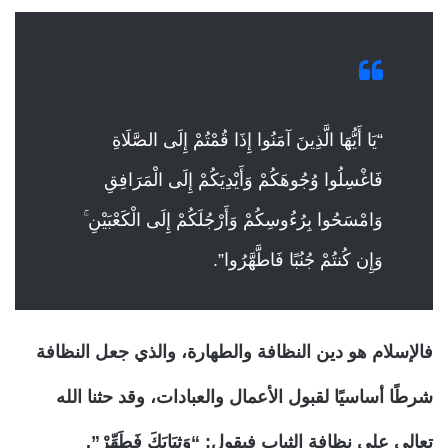
“يَا أَيُّهَا الَّذِينَ آمَنُوا إِذَا قُمْتُمْ إِلَى الصَّلَاةِ
فَاغْسِلُوا وُجُوهَكُمْ وَأَيْدِيَكُمْ إِلَى الْمَرَافِقِ
وَامْسَحُوا بِرُءُوسِكُمْ وَأَرْجُلَكُمْ إِلَى الْكَعْبَيْنِ ۚ
وَإِن كُنتُمْ جُنُبًا فَاطَّهَّرُوا”.
فالإسلام هو دين النظافة والطهارة، والذي جعل النظافة
شرطًا أساسيًا لقبول الأعمال والعبادات، وقد حثنا الله
تعالى على نظافة الثياب فيقول: “وَثِيَابَكَ فَطَهِّرْ”.