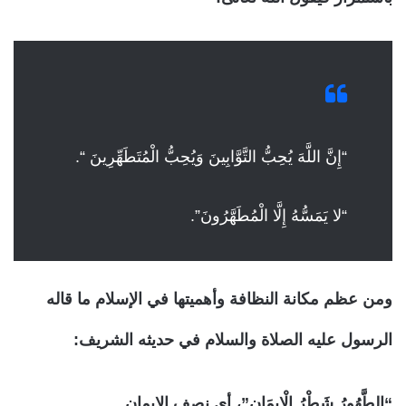
“إِنَّ اللَّهَ يُحِبُّ التَّوَّابِينَ وَيُحِبُّ الْمُتَطَهِّرِينَ “.
“لا يَمَسُّهُ إِلَّا الْمُطَهَّرُونَ”.
ومن عظم مكانة النظافة وأهميتها في الإسلام ما قاله
الرسول عليه الصلاة والسلام في حديثه الشريف:
“الطَّهُورُ شَطْرُ الْإِيمَانِ”، أي نصف الإيمان.