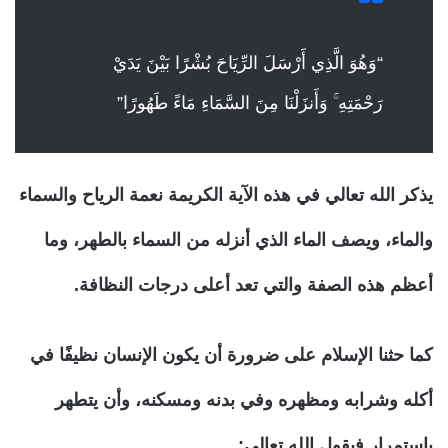
“وَهُوَ الَّذِي أَرْسَلَ الرِّيَاحَ بُشْرًا بَيْنَ يَدَيْ
رَحْمَتِهِ ۚ وَأَنزَلْنَا مِنَ السَّمَاءِ مَاءً طَهُورًا”
يذكر الله تعالي في هذه الآية الكريمة نعمة الرياح والسماء
والماء، ويصف الماء الذي أنزله من السماء بالطهر، وما
أعظم هذه الصفة والتي تعد أعلى درجات النظافة.
كما حثنا الإسلام على ضرورة أن يكون الإنسان نظيفًا في
أكله وشرابه ومظهره وفي بدنه ومسكنه، وأن يتطهر
باستمرار فيقول الله تعالى: