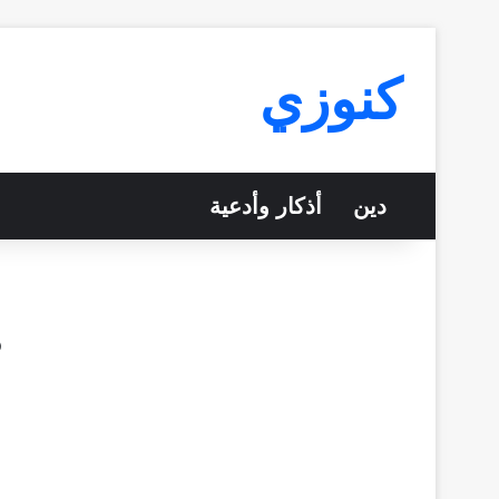
كنوزي
دين
أذكار وأدعية
د