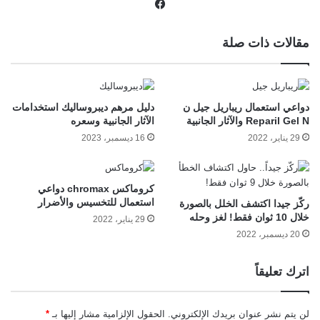
في
سب
وك
مقالات ذات صلة
دواعي استعمال ريباريل جيل ن
دليل مرهم ديبروساليك استخدامات
Reparil Gel N والآثار الجانبية
الآثار الجانبية وسعره
29 يناير، 2022
16 ديسمبر، 2023
كروماكس chromax دواعي
استعمال للتخسيس والأضرار
ركّز جيدا اكتشف الخلل بالصورة
خلال 10 ثوان فقط! لغز وحله
29 يناير، 2022
20 ديسمبر، 2022
اترك تعليقاً
لن يتم نشر عنوان بريدك الإلكتروني.
الحقول الإلزامية مشار إليها بـ
*