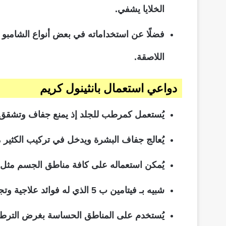
الخلايا يشفي.
فضلًا عن استخداماته في بعض أنواع الشامبو 
اللاصقة.
دواعي استعمال بانثينول كريم
يُستعمل كمرطب للجلد إذ يمنع جفاف وتشقق ا
يُعالج جفاف البشرة ويدخل في تركيب الكثير م
يُمكن استعماله على كافة مناطق الجسم مثل الك
شبيه بـ فيتامين ب 5 الذي له فوائد علاجية وتجميلية كثيرة للبشرة مثل منع ظهور أعراض تقدم العمر مثل التجاعيد.
يُستخدم على المناطق الحساسة بغرض الترطيب