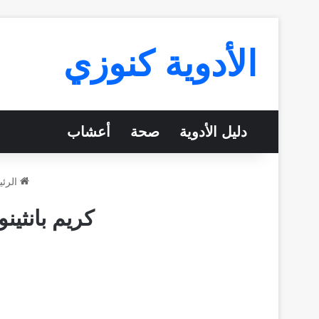
الأدوية كنوزي
دليل الأدوية
صحة
أعشاب
الرئي
كريم بانثينول Panthenol للبشرة للهالات السود