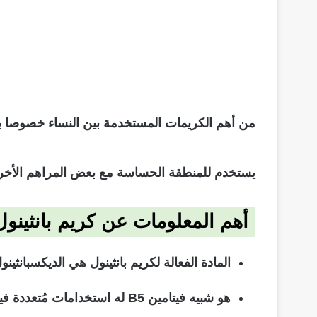
من أهم الكريمات المستخدمة بين النساء خصوصا بانثينول كريم أو شامبو أ
يستخدم للمنطقة الحساسة مع بعض المراهم الأخرى
أهم المعلومات عن كريم بانثينول
المادة الفعالة لكريم بانثينول هي الديكسبانثينول “Dexpanthenol” والتي يتُعد من مشتقات البانتوثنيك
هو شبيه فيتامين B5 له استخد