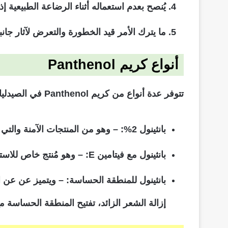
يُنصح بعدم استعماله أثناء الرضاعة الطبيعية إذ 
ما يترك الأمر قيد الخطورة والتعرض لآثار جان
أنواع كريم Panthenol
تتوفر عدة أنواع من كريم Panthenol في الصيدليات وأشهر هذه الأنواع تداولًا ما يلي: –
بانثينول 2%
: – وهو من المنتجات الآمنة والتي
بانثينول مع فيتامين E
:
–
وهو مُنتج خاص للاست
بانثينول للمنطقة الحساسة
: – ويتميز عن عن ا
إزالة الشعر الزائد، تفتيح المنطقة الحساسة م