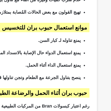
تهيج القولون مع بعض الحالات المُصابة بمتلاز
موانع استعمال حبوب بران للتخسيس
يمنع تناوله لـ كبار السن.
يمنع استعمال الدواء حال الإصابة بالانسداد ا
يمنع استعمال الداء أثناء الحمل.
ينصح بتناول الجرعة مع الطعام وتجن تناولها قب
حبوب بران أثناء الحمل والرضاعة الطبي
رغم اعتبار كبسولات Bran من المركبات الطبيعية الآمنة على صحة الأم والجنين..