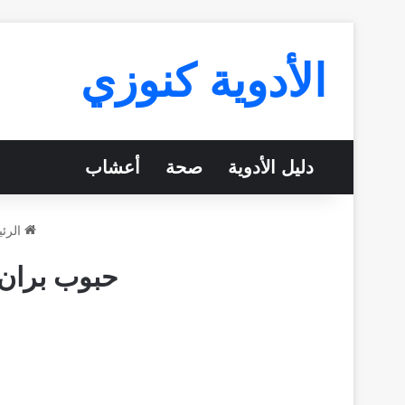
الأدوية كنوزي
دليل الأدوية
صحة
أعشاب
الرئي
حبوب بران Bran للإمساك لسد الشهية للتخسيس للق