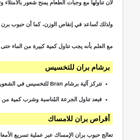
لأن تناولها مع وجبات الطعام يمنح شعور بالامتلاء و
ولذلك تُساعد في إنقاص الوزن، كما أن حبوب برن م
مع العلم بأنه يجب تناول كمية كبيرة من الماء حتى 
برشام بران للتخسيس
تتركز آلية برشام Bran للتخسيس في الشعور بالامتلاء والشبع.
فبعد تناول الجرعة المُناسبة وشرب كمية من ال
أقراص بران للامساك
تعالج حبوب بران الإمساك عبر عملية تسريع الأمع