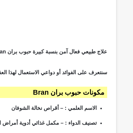
علاج طبيعي فعال آمن بنسبة كبيرة حبوب بران Bran لتخفيف أعراض الإمساك وبعض مشاكل القولون العصبي.
سنتعرف على الفوائد أو دواعي الاستعمال لهذا العق
مكونات حبوب بران Bran
الاسم العلمي : – أقراص نخالة الشوفان
تصنيف الدواء : – مكمل غذائي أدوية أمراض ا