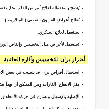
يُنصح باستعماله لعلاج أمراض القلب مثل ضغط
يُعالج أعراض القولون العصبي ( المتلازمة )
يستعمل لعلاج السكري.
يُستعمل لأغراض مثل التخسيس وإنقاص الوزن
أضرار بران للتخسيس وآثاره الجانبية
استعمال أقراص بران قد يتسبب في بعض الا
مثل الانتفاخ، الغازات ومن الممكن أن تهدأ هذ
الإصابة بالإسهال وتسارع في حركة الأمعاء ور
عدم شرب كميات وفيرة من الماء مع تناول بران