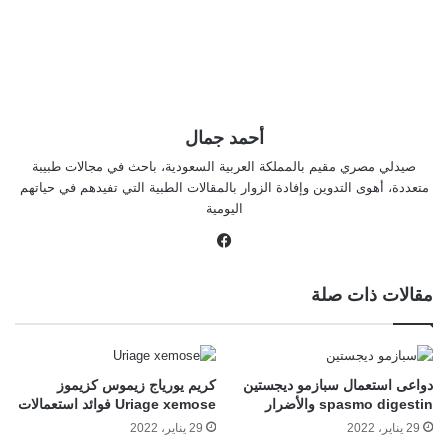
أحمد جمال
صيدلي مصري مقيم بالمملكة العربية السعودية، باحث في مجالات طبيبة
متعددة، أهوى التدوين وإفادة الزوار بالمقالات الطبية التي تفيدهم في حياتهم
اليومية
في
سب
وك
مقالات ذات صلة
دواعى استعمال سبازمو ديجستين
كريم يورياج زيموس كزيموز
spasmo digestin والأضرار
Uriage xemose فوائد استعمالات
29 يناير، 2022
29 يناير، 2022