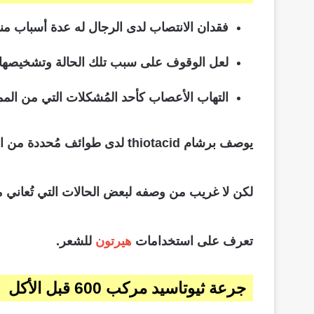
فقدان الانتصاب لدى الرجال له عدة أسباب من
لعل الوقوف على سبب تلك الحالة وتشخيصها هو
التهاب الأعصاب كأحد المُشكلات التي من الممك
يوصف برشام thiotacid لدى طوائف مُحددة من المرضى ممن يُعانون من ضعف الانتصاب مثل مرضى السكري بشكل كبير.
لكن لا غريب من وصفه لبعض الحالات التي تُعاني م
تعرف على استخدامات
هيرتون
للشعر.
جرعة ثيوتاسيد مركب 600 قبل الأكل