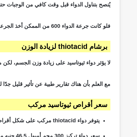
يُنصح بتناول الدواء قبل وقت كافي من الوجبات ح
فلو كانت جرعة الدواء 600 من الممكن أخذ الجرعة قبل وجبة الغداء، مع العلم بوجود تركيز آخر من الممكن تناول الدواء بتركيز 300 قبل وجبات الغداء و العشاء.
برشام thiotacid لزيادة الوزن
لا يؤثر دواء ثيوتاسيد على زيادة وزن الجسم، لكن 
مع العلم بأن هناك تقارير طبية عن تأثير قليل جدًا ل
سعر أقراص ثيوتاسيد مركب
يتوفر دواء thiotacid مركب على شكل أقراص بتركيز 600 مجم بسعر 67.5 جنيه مصري للعبوة كاملة.
سعر دواء تركيز 300 مجم أمبول 46.5 جنيه مصري للعبوة.