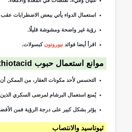
غثيان وقيء، تقلصات في المعدة والأمعاء.
استعمال الدواء يأتي ببعض الاضطرابات عقب ت
رؤية غير واضحة ومشوشة قليلًا.
اقرأ أيضا فوائد
نيوروتون
كبسولات.
موانع استعمال حبوب thiotacid
التحسس لأحد مكونات العقار، من الممكن أن
يُمنع استعمال البرشام لمرضى السكري الذين 
يؤثر بشكل كبير على درجة الرؤية فمن الأفضل عد
ثيوتاسيد والانتصاب