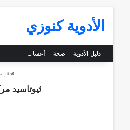
الأدوية كنوزي
دليل الأدوية
صحة
أعشاب
الرئيس
ثيوتاسيد مركب 600 Thiotacid دواعي استعما