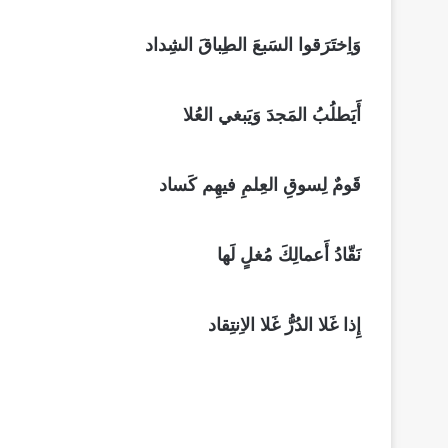
وَاِختَرَقوا السَبعَ الطِباقَ الشِداد
أَيَطلُبُ المَجدَ وَيَبغي العُلا
قَومٌ لِسوقِ العِلمِ فيهِم كَساد
نَقّادُ أَعمالِكَ مُغلٍ لَها
إِذا غَلا الدُرُّ غَلا الاِنتِقاد