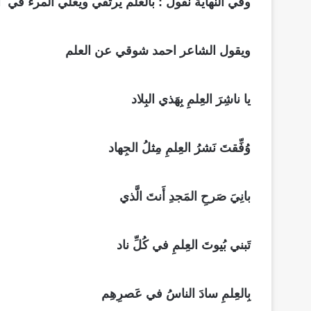
وفي النهاية نقول : بالعلم يرتقي ويعلي المرء في ا
ويقول الشاعر احمد شوقي عن العلم
يا ناشِرَ العِلمِ بِهَذي البِلاد
وُفِّقتَ نَشرُ العِلمِ مِثلُ الجِهاد
بانِيَ صَرحِ المَجدِ أَنتَ الَّذي
تَبني بُيوتَ العِلمِ في كُلِّ ناد
بِالعِلمِ سادَ الناسُ في عَصرِهِم