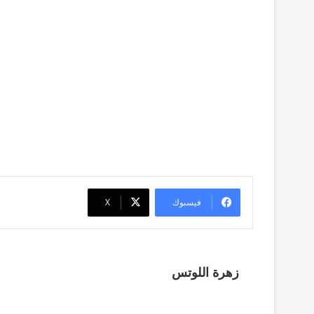
فيسبوك
‫X
زهرة اللوتس