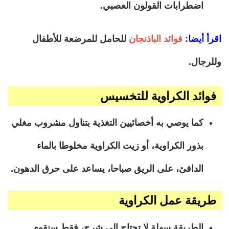
اضطرابات القولون العصبي.
اقرأ أيضا
:
فوائد الباذنجان
للحامل للمرضعة للأطفال
وللرجال.
فوائد الكراوية للتخسيس
كما يوصي به أخصائيين التغذية بتناول مشروب مغلي
بذور الكراوية، أو زيت الكراوية مخلوطا بالماء
الدافئ، على الريق صباحا، يساعد على حرق الدهون.
طريقة عمل الكراوية
الطريقة سهلة لا تحتاج إلى شرح، فقط سنقوم