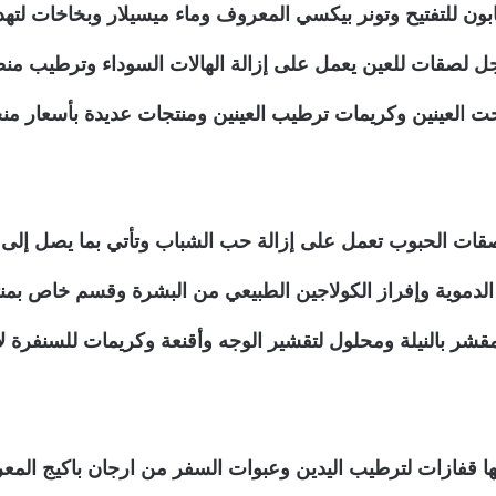
بون للتفتيح وتونر بيكسي المعروف وماء ميسيلار وبخاخات لتهدئ
جل لصقات للعين يعمل على إزالة الهالات السوداء وترطيب من
ت العينين وكريمات ترطيب العينين ومنتجات عديدة بأسعار م
الدموية وإفراز الكولاجين الطبيعي من البشرة وقسم خاص بم
ه ومقشر بالنيلة ومحلول لتقشير الوجه وأقنعة وكريمات للسنفر
نها قفازات لترطيب اليدين وعبوات السفر من ارجان باكيج المع