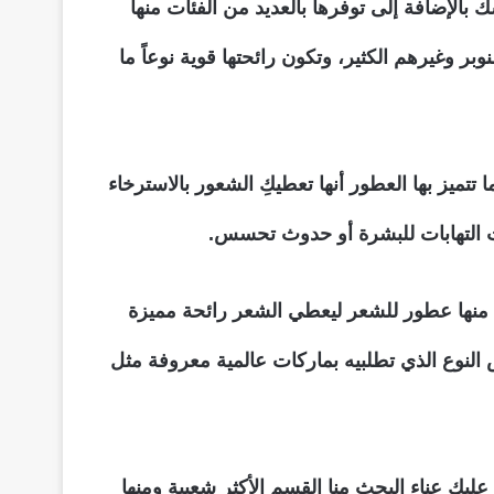
 بالإضافة إلى توفرها بالعديد من الفئات منها
 وغيرهم الكثير، وتكون رائحتها قوية نوعاً ما
ميز بها العطور أنها تعطيكِ الشعور بالاسترخاء
ث التهابات للبشرة أو حدوث تحسس.
ا منها عطور للشعر ليعطي الشعر رائحة مميزة
 لكِ عند شراء بعض أنواع العطور 3 زجاجات عطور من نفس النوع الذي تطلبيه بماركات عالمية معروفة مثل
عليكِ عناء البحث منا القسم الأكثر شعبية ومنها