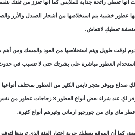
يث أنها تعطي رائحة جذابة للملابس كما أنها تعزز من ثقتك بنفسك
 عطور خشبية يتم استخلاصها من أشجار الصندل والأرز والصنوبر
نعشة تعطيكِ لانتعاش.
وم لوقت طويل ويتم استخلاصها من العود والمسك ومن أهم ما تت
م استخدام العطور مباشرة على بشرتك حتى لا تتسبب في حدو
لكِ صداع ويوفر متجر نايس الكثير من العطور بمختلف أنواعه
وجذابة بالكثير من التخفيضات والعروض منها أنه يوفر
ر ماي واي من جورجيو ارماني وغيرهم أنواع كثيرة.
ة، كما أن الموقع يعطيكِ حرية اختيار الفئة الذي تريدها لتوفير 