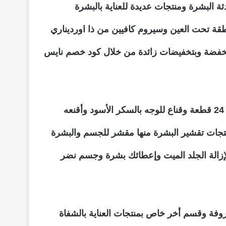
ة البشرة ومنتجات عديدة للعناية بالبشرة
طقة تحت العين وسيروم كافيين من ذا اورديناري
نخفضة وبتخفيضات زائدة من خلال كود خصم نايس
بالإضافة إلى قسم خاص بأقنعة الوجه منها أقنعة لصقات الحبوب تعمل على إزالة حب الشباب وتأتي بما يصل إلى 24 قطعة وقناع للوجه بالسكر الأسود وأقنعه
نتجات تقشير البشرة منها مقشر للجسم والبشرة
ة لإزالة الجلد الميت وإعطائك بشرة وجسم نضر
روفة وقسم أخر خاص بمنتجات العناية بالشفاة