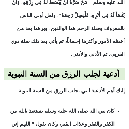
الله عليه وسلم ” مَنْ سَرَّهُ أَنْ يُبْسَطَ لَهُ فِي رِزْقِهِ، وَأَنْ
يُنْسَأَ لَهُ فِي أَثَرِهِ، فَلْيَصِلْ رَحِمَهُ”، ولعل أولى الناس
بالمعروف وصلة الرحم هما الوالدين، وبرهما يعد من
أعظم الأمور وأكثرها إحساناً، ثم يأتي بعد ذلك صلة ذوي
القربى، ثم الأدنى والأدنى.
أدعية لجلب الرزق من السنة النبوية
إليك أهم الأدعية التي تجلب الرزق من السنة النبوية:
كان نبي الله صلى الله عليه وسلم يستعيذ بالله من
الكفر والفقر وعذاب القبر، وكان يقول ” اللهم إني