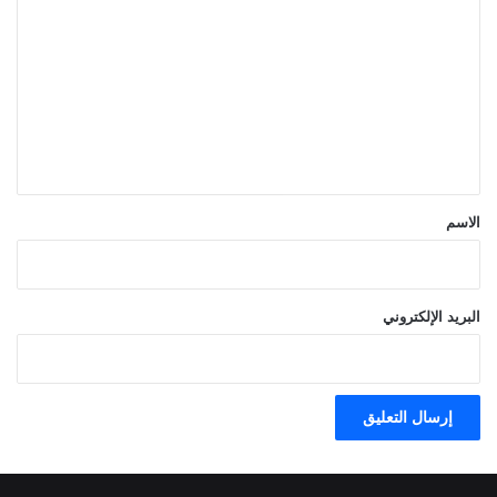
ل
ت
ع
ل
ي
ق
*
الاسم
البريد الإلكتروني