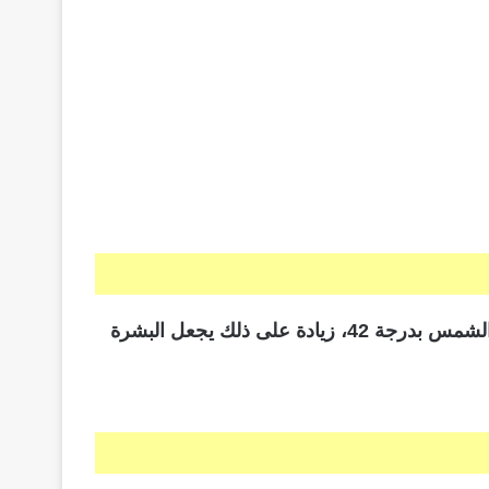
يعد هذا النوع من أفضل أنواع الفاونديشن لتغطية التصبغات والبقع والتجاعيد، كما يحمي البشرة من أضرار أشعة الشمس بدرجة 42، زيادة على ذلك يجعل البشرة