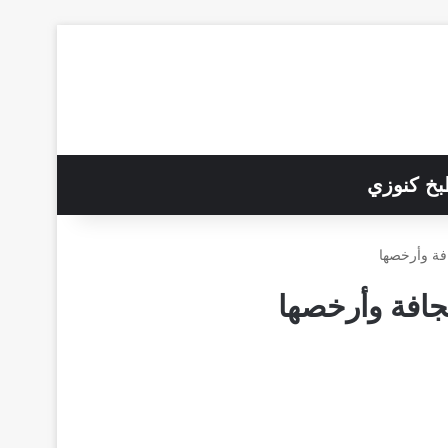
خ كنوزي
افة وأرخصها
لجافة وأرخصها