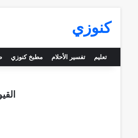
كنوزي
تعليم
تفسير الأحلام
مطبخ كنوزي
ص
القي