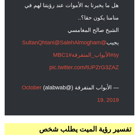
هل ما يخبرنا به الأموات عند رؤيتنا لهم في
منامنا يكون حقا؟..
الشيخ صالح المغامسي
يجيب
@SultanQhtani
@SalehAlmogham
sy
#الأبواب_المتفرقة
#MBC1
pic.twitter.com/tUPZrG3ZAZ
— الأبواب المتفرقة (@alabwab)
October
19, 2019
تفسير رؤية الميت يطلب شخص