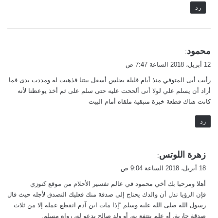
رد
ي
محمود
:
ق
12 أبريل، 2018 الساعة 7:47 ص
و
رأيت أبى المتوفي منذ أيام قليلة يجلس أسفل بيتنا فذهبت له ومددت يدى فما
ل
أراد أن يسلم علي لولا أنى ألححت عليه حتى سلم على ثم أخذ يوعظنا لأنه
كانت هناك قطعة خبزة متبقية ملقاه أمام البيت
رد
ي
زهرة اللوتس
:
ق
18 أبريل، 2018 الساعة 9:04 ص
و
أهلا ومرحبا بك أخي محمود في عالم تفسير الأحلام من موقع كنوزي
ل
فإن الرؤيا تدل أن والدك يحتاج إلى صدقة منك فعليك التصدق لأجله حيث قال
رسول الله صلى الله عليه وسلم “إذا مات ابن آدم انقطع عمله إلا من ثلاث
صدقة جارية، أو علم ينتفع به، أو ولد صالح يدعو له، رواه مسلم.