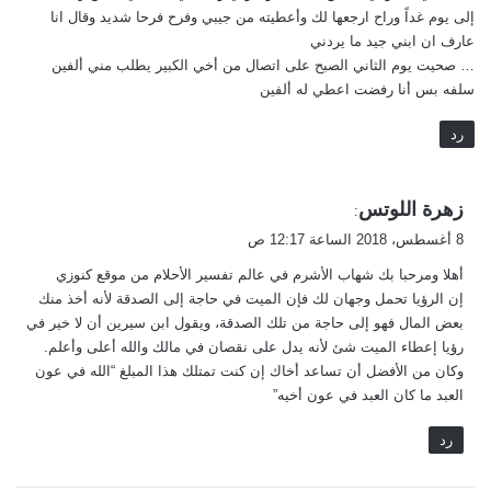
إلى يوم غداً وراح ارجعها لك وأعطيته من جيبي وفرح فرحا شديد وقال انا
عارف ان ابني جيد ما يردني
… صحيت يوم الثاني الصبح على اتصال من أخي الكبير يطلب مني ألفين
سلفه بس أنا رفضت اعطي له ألفين
رد
ي
زهرة اللوتس
:
ق
8 أغسطس، 2018 الساعة 12:17 ص
و
أهلا ومرحبا بك شهاب الأشرم في عالم تفسير الأحلام من موقع كنوزي
ل
إن الرؤيا تحمل وجهان لك فإن الميت في حاجة إلى الصدقة لأنه أخذ منك
بعض المال فهو إلى حاجة من تلك الصدقة، ويقول ابن سيرين أن لا خير في
رؤيا إعطاء الميت شئ لأنه يدل على نقصان في مالك والله أعلى وأعلم.
وكان من الأفضل أن تساعد أخاك إن كنت تمتلك هذا المبلغ “الله في عون
العبد ما كان العبد في عون أخيه”
رد