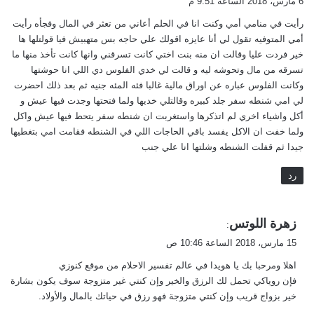
6 مارس، 2018 الساعة 9:51 م
و
رأيت في منامي أمي وكنت انا في الحلم أعاني من تعثر في المال وفجأه رأيت
ل
أمي المتوفيه تقول لي أنا عايزه اقولك علي حاجه بس متهبيش فيا قولتلها ها
خير فردت عليا وقالت ان منه بنت اختي كانت تسرقني وانها كانت تأخذ منها ما
تسرقه من مال وتحوشه ليه و قالت لي خدي الفلوس دي اللي انا حوشتها
وكانت الفلوس عباره عن اوراق مالية غالبا فئه المئه جنيه ثم بعد ذلك احضرت
لي امي شنطه سفر جلد كبيره وقالتلي خديها ولما فتحتها وجدت فيها عيش و
أكل واشياء اخري لم اتذكرها واستغربت ان شنطه سفر يتحط فيها عيش واكل
ولما خفت ان الاكل يفسد باقي الحاجات اللي في الشنطه فقامت امي بتغطيها
جيدا ثم قفلت الشنطه وشلتها انا علي جنب
رد
ي
زهرة اللوتس
:
ق
15 مارس، 2018 الساعة 10:46 ص
و
اهلا ومرحبا بك يا هويدا في عالم تفسير الاحلام من موقع كنوزي
ل
فإن روياكي تحمل لك الرزق والخير وإن كنتي غير متزوجة سوف يكون بشارة
خير بزواج قريب وإن كنتي متزوجة فهو رزق في حياتك بالمال والأولاد.