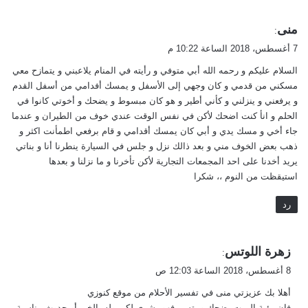
ي
منى
:
ق
7 أغسطس، 2018 الساعة 10:22 م
و
السلام عليكم و رحمه الله أبي متوفي و رأيته في المنام يلاعبني و يتمازح معي
ل
مسكني من قدمي و كان وجهي إلى الأسفل و يمسك أفدامي من أسفل القدم
و يرفعني و ينزلني و كأني أطير و هو كان مبسوط و يضحك و أخوتي كانوا في
الحلم و انأ كنت اضحك لأكن في نفس الوقت عندي خوف من الطيران و عندما
جاء أخي و مسك يدي و أبي كان يمسك أقدامي و قام برفعي اطمأنت اكثر و
ذهب بعض الخوف مني و بعد ذالك نزل و جلس في السيارة ينطرنا أنا و بناتي
يريد أخدنا على احد المجمعات التجارية لأكن تأخرنا و ما نزلنا و بعدها
استيقظت من النوم ،، شكرا
رد
ي
زهرة اللوتس
:
ق
8 أغسطس، 2018 الساعة 12:03 ص
و
أهلا بك عزيزتي منى في تفسير الأحلام من موقع كنوزي
ل
فإن رؤية الميت يضحك ويبتسم فهو بشرى لكي وله بالخير أو حدوث مناسبة