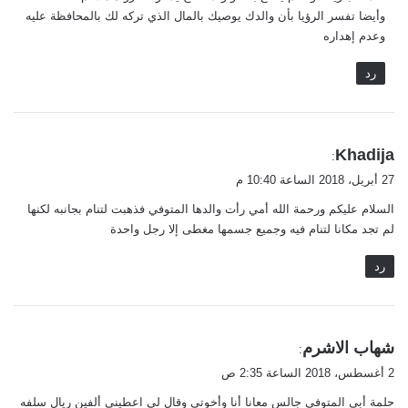
وأيضا تفسر الرؤيا بأن والدك يوصيك بالمال الذي تركه لك بالمحافظة عليه
وعدم إهداره
رد
ي
Khadija
:
ق
27 أبريل، 2018 الساعة 10:40 م
و
السلام عليكم ورحمة الله أمي رأت والدها المتوفي فذهبت لتنام بجانبه لكنها
ل
لم تجد مكانا لتنام فيه وجميع جسمها مغطى إلا رجل واحدة
رد
ي
شهاب الاشرم
:
ق
2 أغسطس، 2018 الساعة 2:35 ص
و
حلمة أبي المتوفي جالس معانا أنا وأخوتي وقال لي اعطيني ألفين ريال سلفه
ل