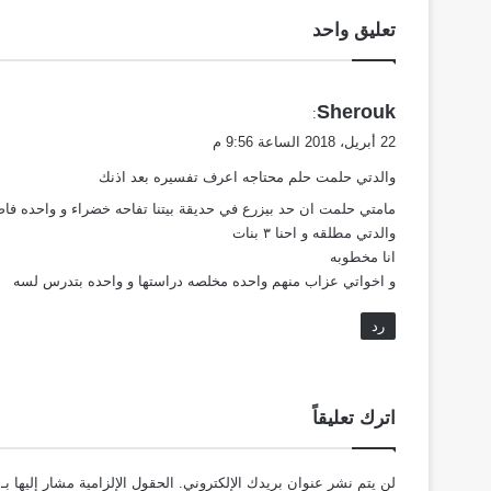
تعليق واحد
ي
Sherouk
:
ق
22 أبريل، 2018 الساعة 9:56 م
و
والدتي حلمت حلم محتاجه اعرف تفسيره بعد اذنك
ل
مامتي حلمت ان حد بيزرع في حديقة بيتنا تفاحه خضراء و واحده فاصوليا خضراء و ٣ لمونات خضراء برضه و كلهم كان 
والدتي مطلقه و احنا ٣ بنات
انا مخطوبه
و اخواتي عزاب منهم واحده مخلصه دراستها و واحده بتدرس لسه
رد
اترك تعليقاً
لن يتم نشر عنوان بريدك الإلكتروني.
الحقول الإلزامية مشار إليها بـ