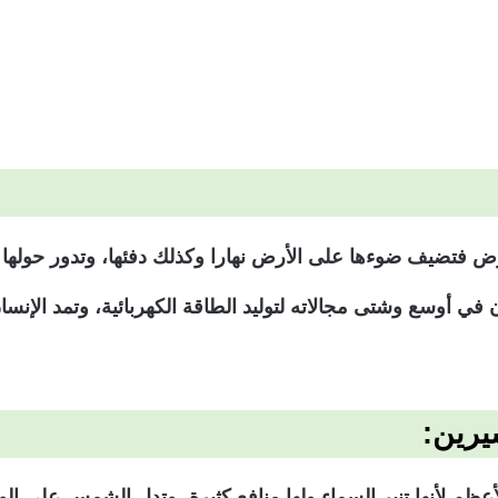
ض فتضيف ضوءها على الأرض نهارا وكذلك دفئها، وتدور حوله
ي أوسع وشتى مجالاته لتوليد الطاقة الكهربائية، وتمد الإنسان
يرين:
م لأنها تنير السماء ولها منافع كثيرة، وتدل الشمس على الوال