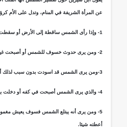
عن المرأة الشريفة في المنام، وتدل على الأم كرؤي
1- وإذا رأى الشمس ساقطة إلى الأرض أو سقطت في البحر أو قد ابتلعها طائر أو أصبح لونها أسود فهذا يدل على الموت.
2- ومن يرى حدوث خسوف للشمس أو أصبحت غير مستقرة في السماء أو اختفى ضوءها فهذا دلالة على المرض أو الهم أو الكرب.
3-ومن يرى الشمس قد اسودت بدون سبب لذلك أو لم يحدث لها كسوف لتصبح سوداء فإنه يدل على ظلم وكفره وضلالته وعليه أن يتوب إلى الله عز وجل.
4- والذي يرى الشمس أصبحت في كفه أو دخلت بيته بنورها فسوف ينال سلطان أو تدل على قدوم صاحب المنزل إن كان غائب عن بيته وأولاده وزوجته.
5- ومن يرى أنه يبتلع الشمس فسوف يعيش مغمو
أعطته شيئا.