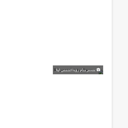
تفسير منام رؤية الشمس ليلا