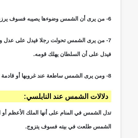
6- من يرى أن الشمس وضوءها يصيبه فسوف يرزق الله كنزا عظيما أو مال كثير.
7- من يرى الشمس تحولت رجلا فيدل على عدل وق
فيدل على أن السلطان يهلك قومه.
8- ومن يرى الشمس ساطعة عند غروبها أو قادمة من المغرب فيدل ذلك على ظهور أية يستدل منها على ماهيتها أو دلت على رجوع المنسوب إليها من السفر.
دلالات الشمس عند النابلسي:
تدل الشمس في المنام على أنها الملك الأعظم أو 
الشمس طلعت في بيته فسوف يتزوج.