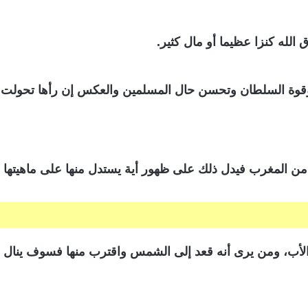
وة السلطان وتحسن حال المسلمين والعكس إن رأها تحولت إل
الأب، ومن يرى أنه قعد إلى الشمس واقترب منها فسوف ينال م