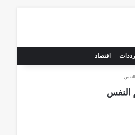
رددات
اقتصاد
لنفس
 النفس