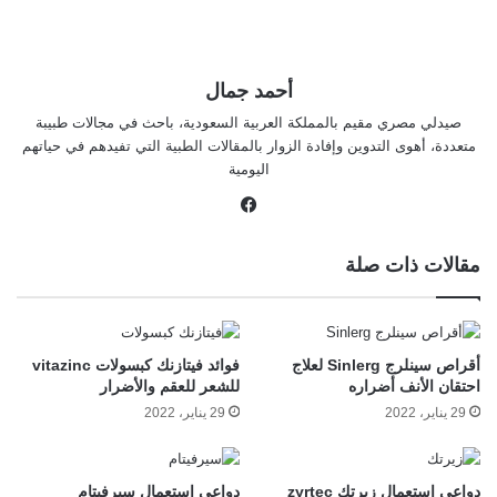
أحمد جمال
صيدلي مصري مقيم بالمملكة العربية السعودية، باحث في مجالات طبيبة
متعددة، أهوى التدوين وإفادة الزوار بالمقالات الطبية التي تفيدهم في حياتهم
اليومية
في
سب
وك
مقالات ذات صلة
أقراص سينلرج Sinlerg لعلاج
فوائد فيتازنك كبسولات vitazinc
احتقان الأنف أضراره
للشعر للعقم والأضرار
29 يناير، 2022
29 يناير، 2022
دواعي استعمال زيرتك zyrtec
دواعي استعمال سيرفيتام