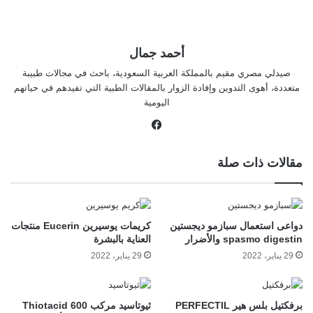
أحمد جمال
صيدلي مصري مقيم بالمملكة العربية السعودية، باحث في مجالات طبيبة
متعددة، أهوى التدوين وإفادة الزوار بالمقالات الطبية التي تفيدهم في حياتهم
اليومية
في
سب
وك
مقالات ذات صلة
دواعى استعمال سبازمو ديجستين
كريمات يوسيرين Eucerin منتجات
spasmo digestin والأضرار
العناية بالبشرة
29 يناير، 2022
29 يناير، 2022
برفكتيل بلس هير PERFECTIL
ثيوتاسيد مركب 600 Thiotacid