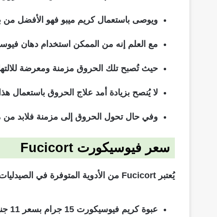
ويوصى باستعمال كريم ميبو فهو الأفضل من بي
مع العلم إنه من الممكن استخدام دهان فيوسيك
حيث تُصبح تلك الحروق مزمنة ومعرضة للالتهاب
لا يُنصح بزيادة أمد علاج الحروق باستعمال هذا
وفي حال تحول الحروق إلى مزمنة فلابد من مر
سعر
فيوسيكورت Fucicort
يُعتبر Fucicort من الأدوية المتوفرة في الصيدليات وبأكثر من حجم.
عبوة كريم فيوسيكورت 15 جرام بسعر 11 جنيه مصري.