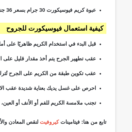
عبوة كريم فيوسيكورت 30 جرام بسعر 36 جنيه مصري
كيفية استعمال فيوسيكورت
للجروح
قبل البدء في استخدام الكريم ظاهريًا على أما
عقب تطهير الجرح يتم أخذ مقدار قليل على ا
عقب تكوين طبقة من الكريم على الجرح تُترك
احرص على غسل يديك بعناية شديدة عقب الانت
تجنب ملامسة الكريم للفم أو الأنف أو العين،
تابع من هنا: فيتامينات
كيروفيت
لنقص المعادن والأح