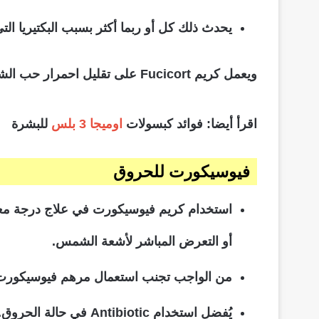
يحدث ذلك كل أو ربما أكثر بسبب البكتيريا ال
ويعمل كريم Fucicort على تقليل احمرار حب الشباب الالتهابات الجلدية، كما تُسهم خواصه بشكل كبير في التئام البثور التي تظهر على الوجه بسبب حب الشباب.
اقرأ أيضا: فوائد كبسولات
اوميجا 3 بلس
للبشرة
فيوسيكورت
للحروق
استخدام كريم فيوسيكورت في علاج درجة معي
أو التعرض المباشر لأشعة الشمس.
من الواجب تجنب استعمال مرهم فيوسيكورت عل
يُفضل استخدام Antibiotic في حالة الحروق.