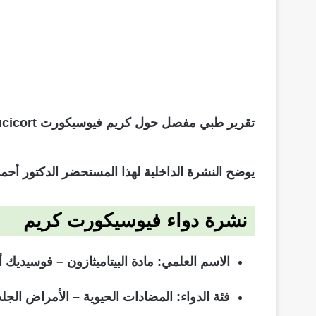
تقرير طبي مفصل حول كريم فيوسيكورت Fucicort لنتعرف على استخدامات المرهم لحب الشباب لتبييض المنطقة الحساسة أم لعلاج الدمامل والجروح للحروق.
يوضح النشرة الداخلية لهذا المستحضر الدكتور أحمد
نشرة دواء فيوسيكورت كريم
الاسم العلمي
: مادة البيتاميثازون – فوسيديك 
فئة الدواء
: المضادات الحيوية – الأمراض الجلد