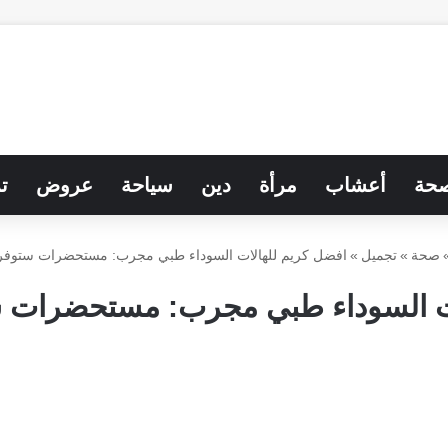
حة
أعشاب
مرأة
دين
سياحة
عروض
ت
صحة
»
تجميل
»
افضل كريم للهالات السوداء طبي مجرب: مستحضرات ستوفر 
ت السوداء طبي مجرب: مستحضرات س