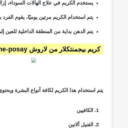
يستخدم الكريم في علاج الهالات السوداء، إزالة
يتم استخدام الكريم مرتين يوميًا، يقوم الف
يتم الدهن بداية من المنطقة الداخلية للعين إلى ال
كريم بيجمنتكلار من لاروش pigmentclar eyes la roche-posay
يتم استخدام هذا الكريم لكافة أنواع البشرة ويحتو
الكافيين
الفنيل ألانين