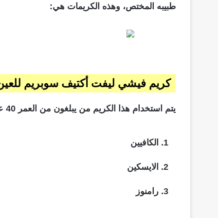
طبيبه المختص، وهذه الكريمات هي:
كريم فيشي ليفت أكتيف سوبريم للعين ftactiv Supreme Eyes
يتم استخدام هذا الكريم من يبلغون من العمر 40 عام أو ما يزيد عن ذلك، ويحتوى هذا الكريم على:
الكافيين
الايسكين
رامنوز