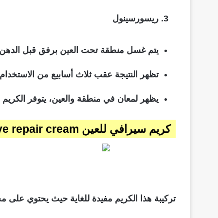
ريسورسينول
يتم غسل منطقة تحت العين برفق قبل الدهن ثم ا
تظهر النتيجة عقب ثلاث أسابيع من الاستخدام
يظهر لمعان في منطقة والعين، يتوفر الكريم بسعر 399 جني
كريم سيرافي للعين cerave eye repair cream
تركيبة هذا الكريم مفيدة للغاية حيث يحتوي على 