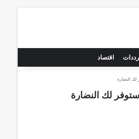
رددات
اقتصاد
لك النضارة
توفر لك النضارة