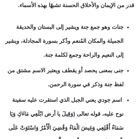
قدر من الإيمان والأخلاق الحسنة تشبهًا بهذه الأسماء.
جنات وهو جمع جنة ويشير إلى البستان والحديقة
الجميلة والمكان المُنعم وذُكر بسورة المجادلة، ويشير
إلى النعيم والراحة وجمع لكلمة جنة.
جنى بمعنى يحصد أو يقطف ويعتبر الاسم مشتق من
لفظ جنة وذكر في سورة الرحمن.
اسم جودي يعني الجبل الذي استقرت عليه سفينة
نوح عليه، قوله تعالى (وَقِيلَ يا أرض ابْلَعِي مَاءَكِ وَيَا
سَمَاءُ أَقْلِعِي وَغِيضَ الْمَاءُ وَقُضِيَ الْأَمْرُ وَاسْتَوَتْ عَلَى