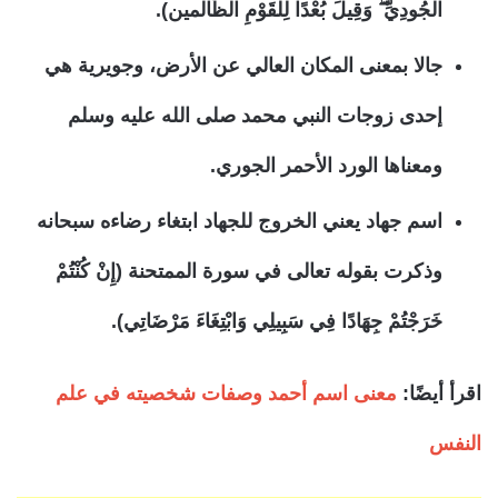
الْجُودِيِّ ۖ وَقِيلَ بُعْدًا لِلْقَوْمِ الظَّالمين).
جالا بمعنى المكان العالي عن الأرض، وجويرية هي
إحدى زوجات النبي محمد صلى الله عليه وسلم
ومعناها الورد الأحمر الجوري.
اسم جهاد يعني الخروج للجهاد ابتغاء رضاءه سبحانه
وذكرت بقوله تعالى في سورة الممتحنة (إِنْ كُنْتُمْ
خَرَجْتُمْ جِهَادًا فِي سَبِيلِي وَابْتِغَاءَ مَرْضَاتِي).
اقرأ أيضًا:
معنى اسم أحمد وصفات شخصيته في علم
النفس