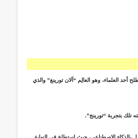
 أشار إلى هذا المصطلح أحد العلماء، وهو العالِم “آلان تورينغ” والذي
 تلك بتجربة “تورينج”.
ل بالذكاء الاصطناعي، حيث استطاع في النهاية