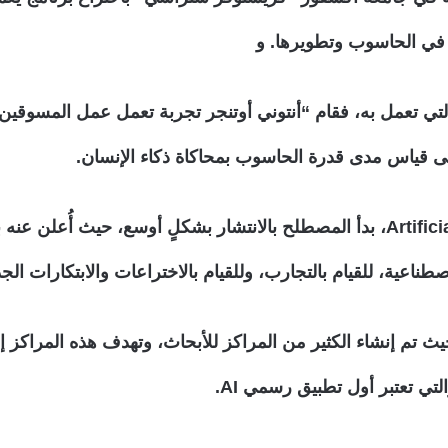
ا في الحاسوب وتطويرها. و
 التي تعمل به، فقام “أنتوني أوتنجر تجربة تعمل عمل المسوقي
ى قياس مدى قدرة الحاسوب بمحاكاة ذكاء الإنسان.
بعد ستة أعوام من ظهور مصطلح Artificial intelligence، بدأ المصطلح بالانتشار
صطناعية، للقيام بالتجارب، وللقيام بالاختراعات والابتكارات ا
 تم إنشاء الكثير من المراكز للأبحاث، وتهدف هذه المراكز إ
تي تعتبر أول تطبيق رسمي AI.