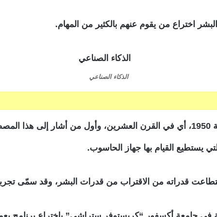
بشر اختراع من يقوم عنهم بالكثير من المهام.
الذكاء الصناعي
كان أول ظهور لمصطلح الذكاء الاصطناعي في سنة 1950، أي في القرن العشرين، وأول من
لتي يستطيع القيام بها جهاز الحاسوب.
تطاعت قدراته من الاقتراب من قدرات البشر، وقد سمّى تجربته
جة في جامعة أكسفور “كريستوفر ستراشي” باختراع برنامج يعم