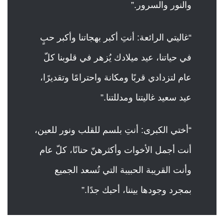
والنور والسرور.”
“غاليتي الرائعة: أنتِ أكبر بهجاتنا وأكبر حبٍ
في حياتنا، عيد ميلادك يُزهر في قلوبنا كلّ
عام لتزدادي قربًا ومكانة واحترامًا وتقديرًا،
عيد سعيد غاليتنا ومدللتنا.”
“أختي الكبرى: أنتِ بلسم للقلب ونور للعين،
أنت أجمل الأخوات وأكثرهنّ حنانًا، كلّ عام
وأنت القريبة الحبيبة التي تُسعد الجميع
بمجرد وجودها بيننا، أحبك جدًا.”