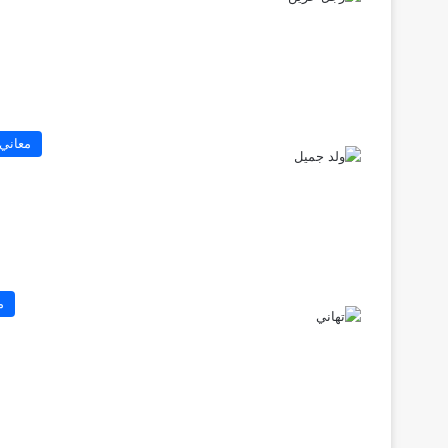
معاني
م