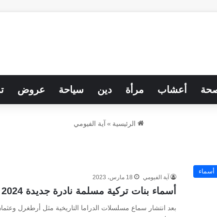
حة
أعشاب
مرأة
دين
سياحة
عروض
ت
الرئيسية
»
آية الفيومي
 أسماء
آية الفيومي
18 مارس، 2023
أسماء بنات تركية مسلمة نادرة جديدة 2024
بعد انتشار سماع مسلسلات الدراما التاريخية مثل أرطغرل وعثما