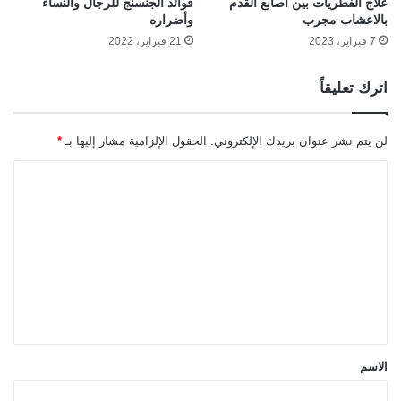
علاج الفطريات بين اصابع القدم
فوائد الجنسنج للرجال والنساء
بالاعشاب مجرب
وأضراره
7 فبراير، 2023
21 فبراير، 2022
اترك تعليقاً
لن يتم نشر عنوان بريدك الإلكتروني.
الحقول الإلزامية مشار إليها بـ
*
ا
ل
ت
ع
ل
ي
ق
*
الاسم