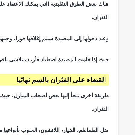
هناك بعض الطرق التقليدية التي يمكنك الاعتماد ع
الفئران.
وعند دخولها إلى المصيدة سيتم إغلاقها فورا، وحينها
حيث إذا قامت المصيدة اصطياد فأر، سيتلاشى باقي ا
القضاء على الفئران بالسم نهائيا
طريقة أخرى يلجأ إليها بعض أصحاب المنازل، حي
الفئران.
مثل الطماطم، الخيار، اللانشون، الحبوب بأنواعها م