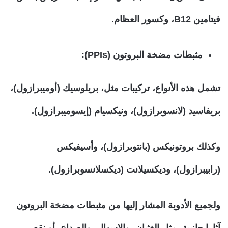
فيتامين
B12
، وكسور العظام.
مثبطات مضخة البروتون (
PPIs
):
تشمل هذه الأنواع، تركيبات مثل، بريلوسيك (أوميبرازول)،
بريفاسيد (لانسوبرازول)، ونيكسيام (إيسوميبرازول).
وكذلك بروتونيكس (بانتوبرازول)، وأسيفيكس
(رابيبرازول)، وديكسيلانت (ديكسلانسوبرازول).
ولجميع الأدوية المشار إليها من مثبطات مضخة البروتون
آثارا جانبية، مثل الغثيان، والإسهال، والصداع، أو نقص