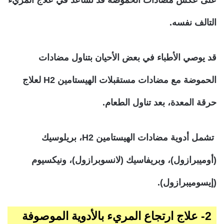
على عكس مضادات الحموضة قد تساعد في علاج المريء
التالف نفسه.
قد يوصي الأطباء في بعض الأحيان بتناول مضادات
الحموضة مع مضادات مستقبلات الهيستامين
H2
لعلاج
حرقة المعدة، بعد تناول الطعام.
تشمل أدوية مضادات الهيستامين H2، بريلوسيك
(أوميبرازول)، وبريفاسيك (لانسوبرازول)، ونيكسيوم
(إيسوميبرازول).
2- علاج ارتجاع المريء بالأدوية الموصوفة