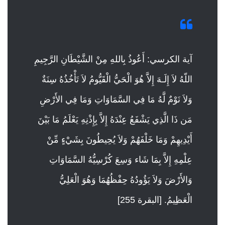
آية الكرسي: أَعُوذُ بِاللهِ مِنْ الشَّيْطَانِ الرَّجِيمِ
اللّهُ لاَ إِلَـهَ إِلاَّ هُوَ الْحَيُّ الْقَيُّومُ لاَ تَأْخُذُهُ سِنَةٌ
وَلاَ نَوْمٌ لَّهُ مَا فِي السَّمَاوَاتِ وَمَا فِي الأَرْضِ
مَن ذَا الَّذِي يَشْفَعُ عِنْدَهُ إِلاَّ بِإِذْنِهِ يَعْلَمُ مَا بَيْنَ
أَيْدِيهِمْ وَمَا خَلْفَهُمْ وَلاَ يُحِيطُونَ بِشَيْءٍ مِّنْ
عِلْمِهِ إِلاَّ بِمَا شَاء وَسِعَ كُرْسِيُّهُ السَّمَاوَاتِ
وَالأَرْضَ وَلاَ يَؤُودُهُ حِفْظُهُمَا وَهُوَ الْعَلِيُّ
الْعَظِيمُ.
[البقرة 255]