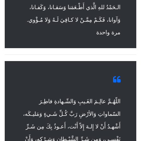
الـحَمْدُ للهِ الَّذي أَطْـعَمَنا وَسَقـانا، وَكَفـانا،
وَآوانا، فَكَـمْ مِمَّـنْ لا كـافِيَ لَـهُ وَلا مُـؤْوي.
مرة واحدة
اللّهُـمَّ عالِـمَ الغَـيبِ وَالشّـهادةِ فاطِـرَ
السّماواتِ وَالأرْضِ رَبَّ كُـلِّ شَـيءٍ وَمَليـكَه،
أَشْهـدُ أَنْ لا إِلـهَ إِلاّ أَنْت، أَعـوذُ بِكَ مِن شَـرِّ
نَفْسـي، وَمِن شَـرِّ الشَّيْـطانِ وَشِـرْكِه، وَأَنْ