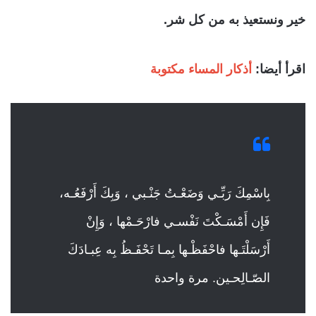
خير ونستعيذ به من كل شر.
اقرأ أيضا:
أذكار المساء مكتوبة
بِاسْمِكَ رَبِّـي وَضَعْـتُ جَنْـبي ، وَبِكَ أَرْفَعُـه،
فَإِن أَمْسَـكْتَ نَفْسـي فارْحَـمْها ، وَإِنْ
أَرْسَلْتَـها فاحْفَظْـها بِمـا تَحْفَـظُ بِه عِبـادَكَ
الصّـالِحـين. مرة واحدة