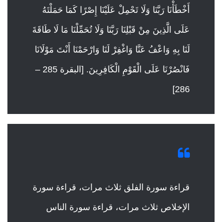
أَخْطَأْنَا رَبَّنَا وَلَا تَحْمِلْ عَلَيْنَا إِصْرًا كَمَا حَمَلْتَهُ
عَلَى الَّذِينَ مِنْ قَبْلِنَا رَبَّنَا وَلَا تُحَمِّلْنَا مَا لَا طَاقَةَ
لَنَا بِهِ وَاعْفُ عَنَّا وَاغْفِرْ لَنَا وَارْحَمْنَا أَنْتَ مَوْلَانَا
فَانْصُرْنَا عَلَى الْقَوْمِ الْكَافِرِينَ.
[البقرة 285 –
286]
قراءة سورة الفلق ثلاث مرات، قراءة سورة
الإخلاص ثلاث مرات، قراءة سورة الناس