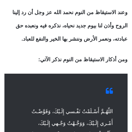
وعند الاستيقاظ من النوم نحمد الله عز وجل أن رد إلينا
الروح وأذن لنا بيوم جديد نحياه، نذكره فيه ونعبده حق
عبادته، ونعمر الأرض وننشر بها الخير والنفع للعباد.
ومن أذكار الاستيقاظ من النوم نذكر الآتي:
اللّهُـمَّ أَسْـلَمْتُ نَفْـسي إِلَـيْكَ، وَفَوَّضْـتُ
أَمْـري إِلَـيْكَ، وَوَجَّـهْتُ وَجْـهي إِلَـيْكَ،