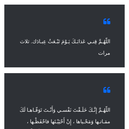
اللّهُـمَّ قِنـي عَذابَـكَ يَـوْمَ تَبْـعَثُ عِبـادَك. ثلاث
مرات
اللّهُـمَّ إِنَّـكَ خَلَـقْتَ نَفْسـي وَأَنْـتَ تَوَفّـاهـا لَكَ
ممَـاتـها وَمَحْـياها ، إِنْ أَحْيَيْـتَها فاحْفَظْـها ،