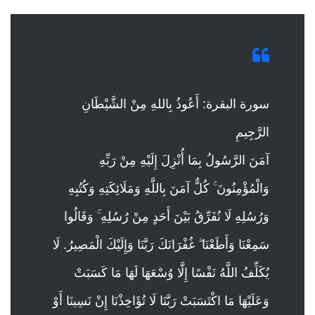
سورة البقرة: أَعُوذُ بِاللهِ مِنْ الشَّيْطَانِ
الرَّجِيمِ
آمَنَ الرَّسُولُ بِمَا أُنْزِلَ إِلَيْهِ مِنْ رَبِّهِ
وَالْمُؤْمِنُونَ ۚ كُلٌّ آمَنَ بِاللَّهِ وَمَلَائِكَتِهِ وَكُتُبِهِ
وَرُسُلِهِ لَا نُفَرِّقُ بَيْنَ أَحَدٍ مِنْ رُسُلِهِ ۚ وَقَالُوا
سَمِعْنَا وَأَطَعْنَا ۖ غُفْرَانَكَ رَبَّنَا وَإِلَيْكَ الْمَصِيرُ. لَا
يُكَلِّفُ اللَّهُ نَفْسًا إِلَّا وُسْعَهَا لَهَا مَا كَسَبَتْ
وَعَلَيْهَا مَا اكْتَسَبَتْ رَبَّنَا لَا تُؤَاخِذْنَا إِنْ نَسِينَا أَوْ