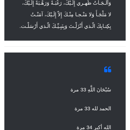
وَأَلْـجَـاْتُ ظَهـري إِلَـيْكَ، رَغْبَـةً وَرَهْـبَةً إِلَـيْكَ،
لا مَلْجَـأَ وَلا مَنْـجـا مِنْـكَ إِلاّ إِلَـيْكَ، آمَنْـتُ
بِكِتـابِكَ الّـذي أَنْزَلْـتَ وَبِنَبِـيِّـكَ الّـذي أَرْسَلْـت.
سُبْحَانَ اللَّهِ 33 مرة
الحمد لله 33 مرة
الله أكبر 34 مرة