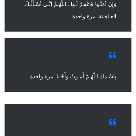
وَإِنْ أَمَتَّـها فَاغْفِـرْ لَـها . اللّهُـمَّ إِنَّـي أَسْـأَلُـكَ
العـافِـيَة. مرة واحدة
بِاسْـمِكَ اللّهُـمَّ أَمـوتُ وَأَحْـيا. مرة واحدة