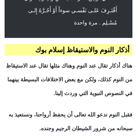
أَقْتَـرِفَ عَلـى نَفْسـي سوءاً أَوْ أَجُـرَّهُ إِلـى
مُسْـلِم . مرة واحدة
أذكار النوم والاستيقاظ إسلام بوك
هناك أذكار تقال عند النوم وهناك مثلها تقال عند الاستيقاظ
من النوم كذلك، ولكن مع بعض الاختلافات البسيطة بينهما
في النصوص النبوية التي وردت إلينا.
فقبل النوم ندعو الله تعالى أن يحفظ أرواحنا، ونستعيذ به
سبحانه من شرور الشيطان الرجيم وجنده.