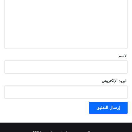
ل
ت
ع
ل
ي
ق
*
الاسم
البريد الإلكتروني