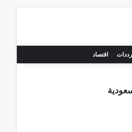
رددات
اقتصاد
عودية