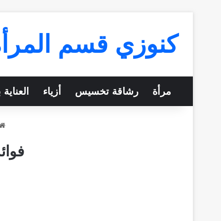
كنوزي قسم المرأة
مرأة
رشاقة تخسيس
أزياء
العناية 
فوائ