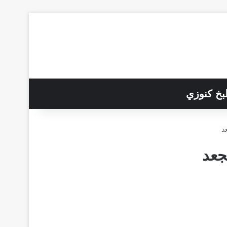
خ كنوزي
د
جعد