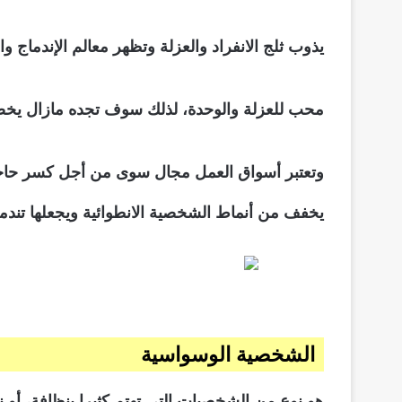
يذوب ثلج الانفراد والعزلة وتظهر معالم الإندماج 
محب للعزلة والوحدة، لذلك سوف تجده مازال يخصص س
وتعتبر أسواق العمل مجال سوى من أجل كسر حاجز ا
يخفف من أنماط الشخصية الانطوائية ويجعلها تندمج
الشخصية الوسواسية
هو نوع من الشخصيات التي تهتم كثيرا بنظافة، أو 