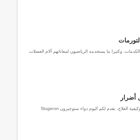
دمات، وكثيرا ما يستخدمه الرياضيون لمعاناتهم آلام العضلات
كثيرًا ما نشعر بالدوار والدوخة وعدم الاتزان دون معرفة السبب وكيفية العلاج، نقدم لكم اليوم دواء ستوجيرون Stugeron