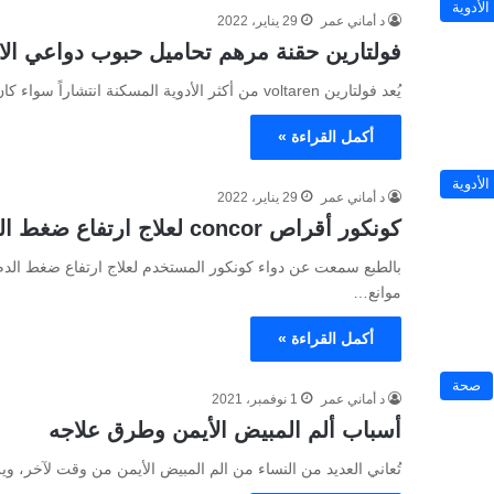
الأدوية
د أماني عمر
29 يناير، 2022
فولتارين حقنة مرهم تحاميل حبوب دواعي ال
يُعد فولتارين voltaren من أكثر الأدوية المسكنة انتشاراً سواء كان مرهم أقراص حقنة إبرة تحاميل “لبوس” جل فوار، لما له…
أكمل القراءة »
الأدوية
د أماني عمر
29 يناير، 2022
كونكور أقراص concor لعلاج ارتفاع ضغط الدم دواعي استعمال أضرار
بالطبع سمعت عن دواء كونكور المستخدم لعلاج ارتفاع ضغط الدم،
موانع…
أكمل القراءة »
صحة
د أماني عمر
1 نوفمبر، 2021
أسباب ألم المبيض الأيمن وطرق علاجه
تُعاني العديد من النساء من الم المبيض الأيمن من وقت لآخر، وي