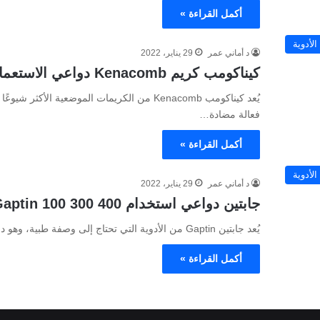
أكمل القراءة »
الأدوية
د أماني عمر
29 يناير، 2022
كيناكومب كريم Kenacomb دواعي الاستعمال آثاره الجانبية
يُعد كيناكومب Kenacomb من الكريمات الموضعية
فعالة مضادة…
أكمل القراءة »
الأدوية
د أماني عمر
29 يناير، 2022
جابتين دواعي استخدام Gaptin 100 300 400 مجم وآثاره الجانبية
يُعد جابتين Gaptin من الأدوية التي تحتاج إلى وصفة طبية، وهو دواء مضاد للتشنجات يساعد في السيطرة على النوبات لدى…
أكمل القراءة »