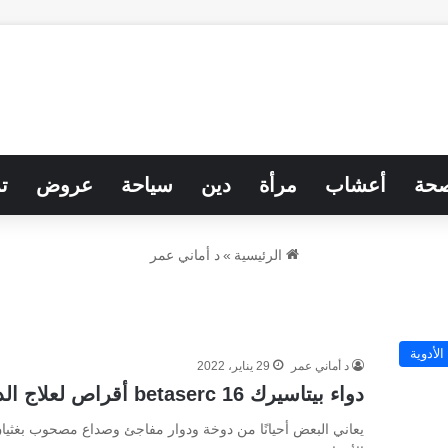
حة
أعشاب
مرأة
دين
سياحة
عروض
ت
الرئيسية
»
د أماني عمر
الأدوية
د أماني عمر
29 يناير، 2022
دواء بيتاسيرك 16 betaserc أقراص لعلاج الدوار والدوخة
يعاني البعض أحيانًا من دوخة ودوار مفاجئ وصداع مصحوب بغثيان،