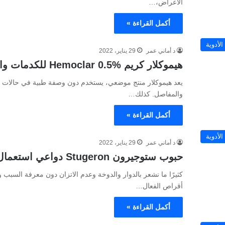
الأعراض،…
أكمل القراءة »
الأدوية
د أماني عمر
29 يناير، 2022
هيموكلار كريم %5.Hemoclar 0 للكدمات والتورمات
يعد هيموكلار منتج موضعي، يستخدم دون وصفة طبية في حالات الك
والمفاصل. كذلك…
أكمل القراءة »
الأدوية
د أماني عمر
29 يناير، 2022
حبوب ستوجيرون Stugeron دواعي استعمال أضرار
أقراص الفعال…
أكمل القراءة »