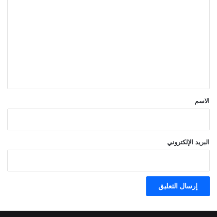
ل
ت
ع
ل
ي
ق
*
الاسم
البريد الإلكتروني